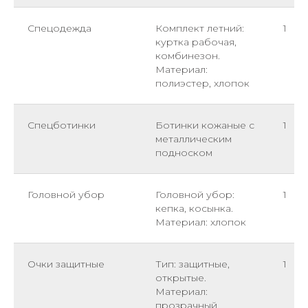
Спецодежда
Комплект летний:
1
куртка рабочая,
комбинезон.
Материал:
полиэстер, хлопок
Спецботинки
Ботинки кожаные с
1
металлическим
подноском
Головной убор
Головной убор:
1
кепка, косынка.
Материал: хлопок
Очки защитные
Тип: защитные,
1
открытые.
Материал:
прозрачный