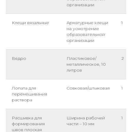
организации
Клещи вязальные
Арматурные клещи
1
на усмотрение
образовательной
организации
Ведро
Пластиковое/
2
металлическое, 10
литров
Лопата для
Совковая/штыковая
1
перемешивания
раствора
Расшивка для
Ширина рабочей
1
формирования
части – 10 мм
швов плоская