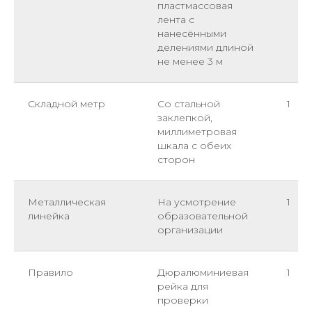
пластмассовая
лента с
нанесёнными
делениями длиной
не менее 3 м
Складной метр
Со стальной
1
заклепкой,
миллиметровая
шкала с обеих
сторон
Металлическая
На усмотрение
1
линейка
образовательной
организации
Правило
Дюралюминиевая
1
рейка для
проверки