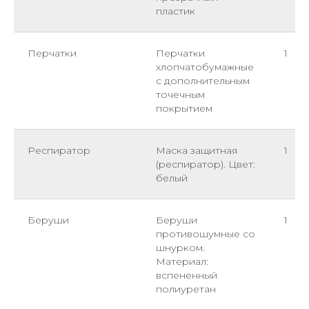
пластик
Перчатки
Перчатки
1
хлопчатобумажные
с дополнительным
точечным
покрытием
Респиратор
Маска защитная
1
(респиратор). Цвет:
белый
Беруши
Беруши
1
противошумные со
шнурком.
Материал:
вспененный
полиуретан