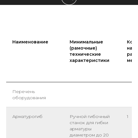
Наименование
Минимальные
Кол-
(рамочные)
на 1
технические
раб
характеристики
мес
Перечень
оборудования
Арматурогиб
Ручной гибочный
1
станок для гибки
арматуры
диаметром до 20