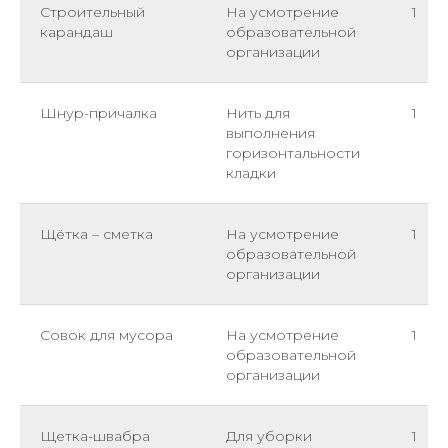
Строительный
На усмотрение
1
карандаш
образовательной
организации
Шнур-причалка
Нить для
1
выполнения
горизонтальности
кладки
Щётка – сметка
На усмотрение
1
образовательной
организации
Совок для мусора
На усмотрение
1
образовательной
организации
Щетка-швабра
Для уборки
1