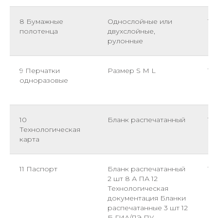
8 Бумажные
Однослойные или
1
полотенца
двухслойные,
рулонные
9 Перчатки
Размер S M L
10
одноразовые
10
Бланк распечатанный
1
Технологическая
карта
11 Паспорт
Бланк распечатанный
1
2 шт 8 А ПА 12
Технологическая
документация Бланки
распечатанные 3 шт 12
Б ГИА/ДЭ ПУ