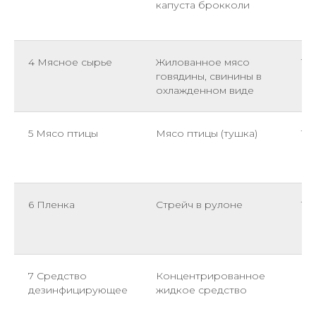
капуста брокколи
4 Мясное сырье
Жилованное мясо
1,0
говядины, свинины в
охлажденном виде
5 Мясо птицы
Мясо птицы (тушка)
1,6
6 Пленка
Стрейч в рулоне
1
7 Средство
Концентрированное
0,5
дезинфицирующее
жидкое средство