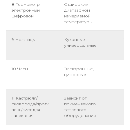
8 Термометр
С широким
1
электронный
диапазоном
цифровой
измеряемой
температуры
9 Ножницы
Кухонные
1
универсальные
10 Часы
Электронные,
1
цифровые
11 Кастрюля/
Зависит от
1
сковорода/проти
применяемого
вень/лист для
теплового
запекания
оборудования