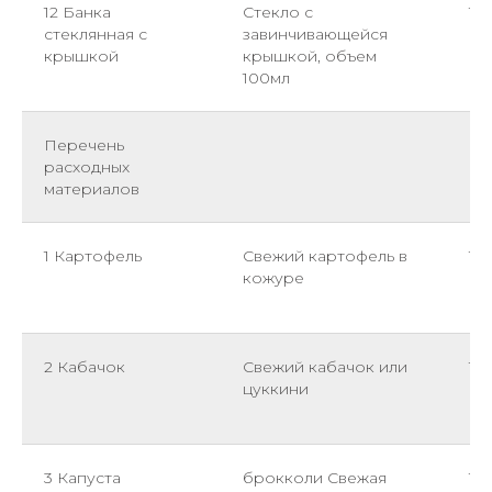
12 Банка
Стекло с
1
стеклянная с
завинчивающейся
крышкой
крышкой, объем
100мл
Перечень
расходных
материалов
1 Картофель
Свежий картофель в
1,0
кожуре
2 Кабачок
Свежий кабачок или
1,0
цуккини
3 Капуста
брокколи Свежая
1,0